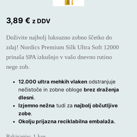
3,89
€
z DDV
Doživite
najbolj luksuzno zobno ščetko
do
zdaj!
Nordics Premium Silk Ultra Soft 12000
prinaša
SPA izkušnjo
v vašo dnevno rutino
nege zob.
12.000 ultra mehkih vlaken
odstranjuje
nečistoče in zobne obloge
brez draženja
dlesni
.
Izjemno nežna
tudi za
najbolj občutljive
zobe
.
Okolju prijazna reciklabilna embalaža.
Pakiranje:
1 kos.