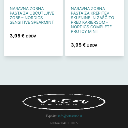
NARAVNA ZOBNA
NARAVNA ZOBNA
PASTA ZA OBČUTLJIVE
PASTA ZA KREPITEV
ZOBE – NORDICS
SKLENINE IN ZAŠČITO
SENSITIVE SPEARMINT
PRED KARIERSOM –
NORDICS COMPLETE
PRO ICY MINT
3,95
€
z DDV
3,95
€
z DDV
E-pošta:
info@vitasense.si
Telefon: 041 510 077