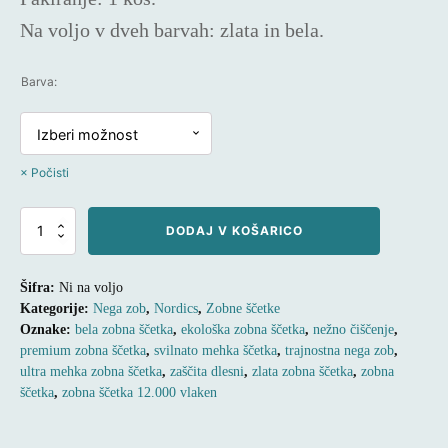
Na voljo v dveh barvah:
zlata in bela.
Barva:
Počisti
ZOBNA
DODAJ V KOŠARICO
ŠČETKA
NORDICS
PREMIUM
Šifra:
Ni na voljo
SILK
Kategorije:
Nega zob
,
Nordics
,
Zobne ščetke
ULTRA
Oznake:
bela zobna ščetka
,
ekološka zobna ščetka
,
nežno čiščenje
,
SOFT
12000
premium zobna ščetka
,
svilnato mehka ščetka
,
trajnostna nega zob
,
količina
ultra mehka zobna ščetka
,
zaščita dlesni
,
zlata zobna ščetka
,
zobna
ščetka
,
zobna ščetka 12.000 vlaken