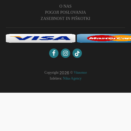
O NAS
POGOJI POSLOVANJA
ZASEBNOST IN PIŠKOTKI
2026
Copyright
©
Vitasense
Izdelava:
Nika-Agency