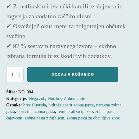
✔
Z rastlinskimi izvlečki
kamilice, čajevca in
ingverja za dodatno zaščito dlesni.
✔
Osvežujoč okus mete
za dolgotrajen občutek
svežine.
✔
97 % sestavin naravnega izvora
– skrbno
izbrana formula brez škodljivih dodatkov.
NARAVNA
DODAJ V KOŠARICO
ZOBNA
PASTA
ZA
Šifra:
NO_004
OBČUTLJIVE
Kategorije:
Nega zob
,
Nordics
,
Zobne paste
ZOBE
Oznake:
brez fluorida
,
hidroksiapatit zobna pasta
,
naravna zobna
–
NORDICS
pasta
,
osvežilna zobna pasta
,
remineralizacija zob
,
zobna pasta s
SENSITIVE
čajevcem
,
zobna pasta z žajbljem
,
zobna pasta za občutljive zobe
SPEARMINT
količina