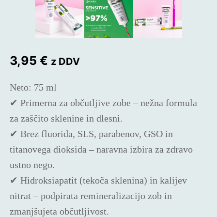
3,95
€
z DDV
Neto: 75 ml
✔
Primerna za občutljive zobe
– nežna formula
za zaščito sklenine in dlesni.
✔
Brez fluorida, SLS, parabenov, GSO in
titanovega dioksida
– naravna izbira za zdravo
ustno nego.
✔
Hidroksiapatit (tekoča sklenina) in kalijev
nitrat
– podpirata remineralizacijo zob in
zmanjšujeta občutljivost.