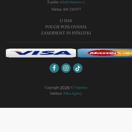
E-pošta:
info@vitasense.si
Telefon: 041 510 077
O NAS
POGOJI POSLOVANJA
ZASEBNOST IN PIŠKOTKI
2026
Copyright
©
Vitasense
Izdelava:
Nika-Agency