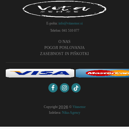
E-pošta:
info@vitasense.si
Telefon: 041 510 077
O NAS
POGOJI POSLOVANJA
ZASEBNOST IN PIŠKOTKI
2026
Copyright
©
Vitasense
Izdelava:
Nika-Agency