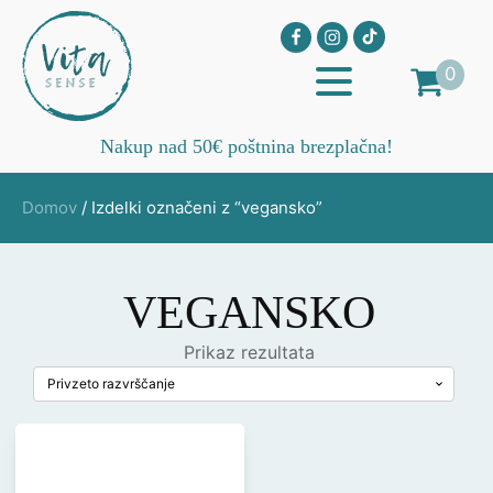
0
Nakup nad 50€ poštnina brezplačna!
Domov
/ Izdelki označeni z “vegansko”
VEGANSKO
Prikaz rezultata