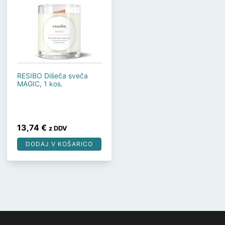
RESIBO Dišeča sveča
MAGIC, 1 kos.
13,74
€
z DDV
DODAJ V KOŠARICO