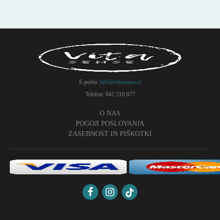
E-pošta:
info@vitasense.si
Telefon: 041 510 077
O NAS
POGOJI POSLOVANJA
ZASEBNOST IN PIŠKOTKI