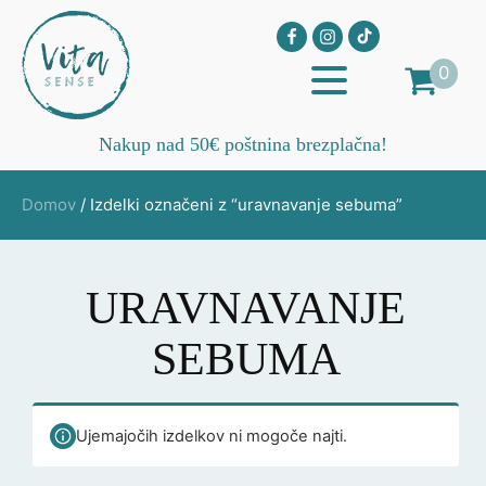
0
Nakup nad 50€ poštnina brezplačna!
Domov
/ Izdelki označeni z “uravnavanje sebuma”
URAVNAVANJE
SEBUMA
Ujemajočih izdelkov ni mogoče najti.