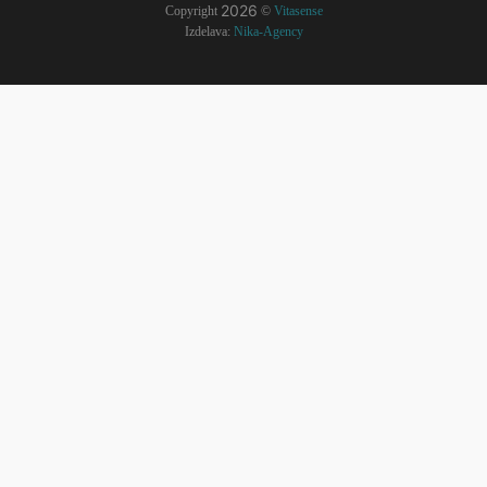
2026
Copyright
©
Vitasense
Izdelava:
Nika-Agency