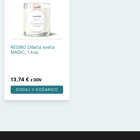
RESIBO Dišeča sveča
MAGIC, 1 kos.
13,74
€
z DDV
DODAJ V KOŠARICO