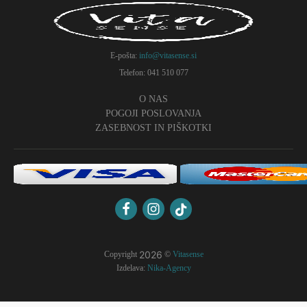
E-pošta:
info@vitasense.si
Telefon: 041 510 077
O NAS
POGOJI POSLOVANJA
ZASEBNOST IN PIŠKOTKI
2026
Copyright
©
Vitasense
Izdelava:
Nika-Agency