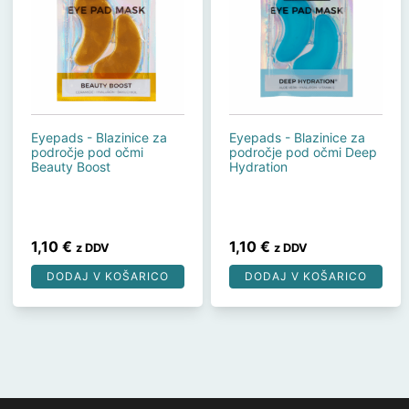
Eyepads - Blazinice za
Eyepads - Blazinice za
področje pod očmi
področje pod očmi Deep
Beauty Boost
Hydration
1,10
€
1,10
€
z DDV
z DDV
DODAJ V KOŠARICO
DODAJ V KOŠARICO