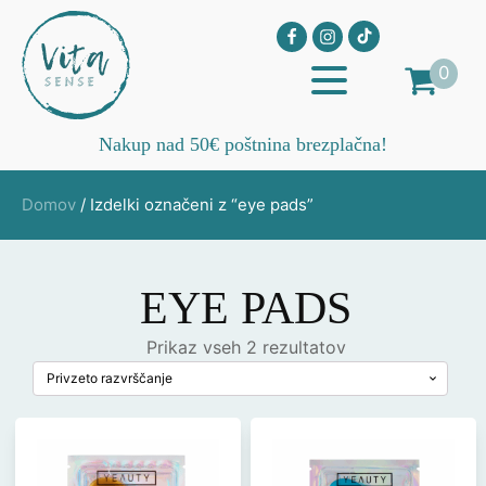
0
Nakup nad 50€ poštnina brezplačna!
Domov
/ Izdelki označeni z “eye pads”
EYE PADS
Prikaz vseh 2 rezultatov