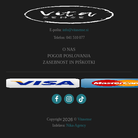
E-pošta:
info@vitasense.si
Telefon: 041 510 077
O NAS
POGOJI POSLOVANJA
ZASEBNOST IN PIŠKOTKI
2026
Copyright
©
Vitasense
Izdelava:
Nika-Agency