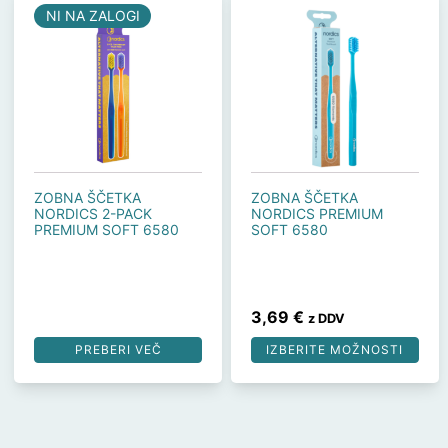
Ta
NI NA ZALOGI
izdelek
ima
več
različic.
Možnosti
lahko
izberete
ZOBNA ŠČETKA
ZOBNA ŠČETKA
NORDICS 2-PACK
NORDICS PREMIUM
na
PREMIUM SOFT 6580
SOFT 6580
strani
izdelka
3,69
€
z DDV
PREBERI VEČ
IZBERITE MOŽNOSTI