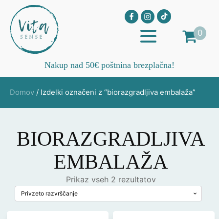
0
Nakup nad 50€ poštnina brezplačna!
Domov
/ Izdelki označeni z “biorazgradljiva embalaža”
BIORAZGRADLJIVA
EMBALAŽA
Prikaz vseh 2 rezultatov