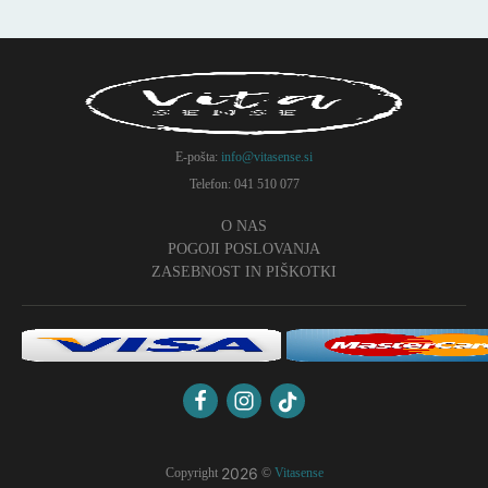
E-pošta:
info@vitasense.si
Telefon: 041 510 077
O NAS
POGOJI POSLOVANJA
ZASEBNOST IN PIŠKOTKI
2026
Copyright
©
Vitasense