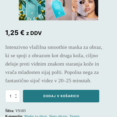
1,25
€
z DDV
Intenzivno vlažilna smoothie maska za obraz,
ki se spoji z obrazom kot druga koža, ciljno
deluje proti vidnim znakom staranja kože in
vrača mladosten sijaj polti. Popolna nega za
fantastično sijoč videz v 20–25 minutah.
YEAUTY,
DODAJ V KOŠARICO
Maska
za
obraz
Šifra:
VS103
ALOE
Kategorije:
Maske za obraz
,
Nega obraza
,
Yeauty