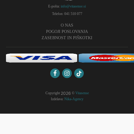
E-pošta:
info@vitasense.si
Telefon: 041 510 077
O NAS
POGOJI POSLOVANJA
ZASEBNOST IN PIŠKOTKI
2026
Copyright
©
Vitasense
Izdelava:
Nika-Agency