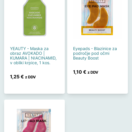
YEAUTY - Maska za
Eyepads - Blazinice za
obraz AVOKADO |
področje pod očmi
KUMARA | NIACINAMID,
Beauty Boost
v obliki krpice, 1 kos.
1,10
€
z DDV
1,25
€
z DDV