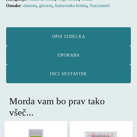
VERA
Oznake:
alantoin
,
glicerin
,
hialuronska kislina
,
Niacinamid
|
OLJČNO
OLJE
|
VITAMIN
E,
OPIS IZDELKA
v
obliki
krpice,
UPORABA
1
kos.
količina
INCI SESTAVINE
Morda vam bo prav tako
všeč...