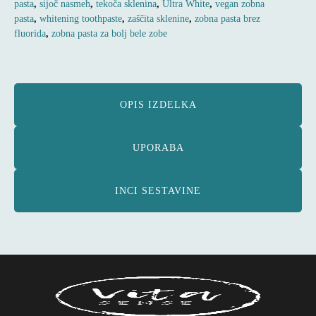
pasta
,
sijoč nasmeh
,
tekoča sklenina
,
Ultra White
,
vegan zobna
količina
pasta
,
whitening toothpaste
,
zaščita sklenine
,
zobna pasta brez
fluorida
,
zobna pasta za bolj bele zobe
OPIS IZDELKA
UPORABA
INCI SESTAVINE