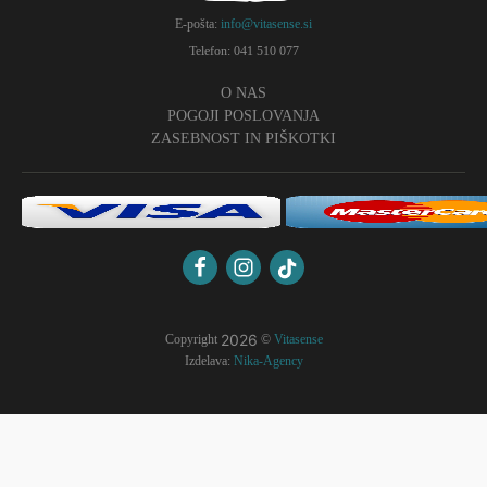
E-pošta:
info@vitasense.si
Telefon: 041 510 077
O NAS
POGOJI POSLOVANJA
ZASEBNOST IN PIŠKOTKI
2026
Copyright
©
Vitasense
Izdelava:
Nika-Agency