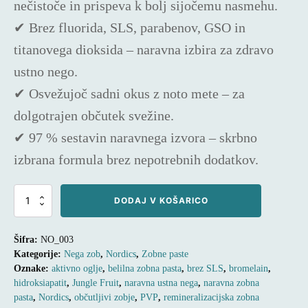
nečistoče in prispeva k bolj sijočemu nasmehu.
✔
Brez fluorida, SLS, parabenov, GSO in
titanovega dioksida
– naravna izbira za zdravo
ustno nego.
✔
Osvežujoč sadni okus z noto mete
– za
dolgotrajen občutek svežine.
✔
97 % sestavin naravnega izvora
– skrbno
izbrana formula brez nepotrebnih dodatkov.
REMINERALIZACIJSKA
DODAJ V KOŠARICO
NARAVNA
ZOBNA
PASTA
Šifra:
NO_003
–
Kategorije:
Nega zob
,
Nordics
,
Zobne paste
NORDICS
Oznake:
aktivno oglje
,
belilna zobna pasta
,
brez SLS
,
bromelain
,
ULTRA
WHITE
hidroksiapatit
,
Jungle Fruit
,
naravna ustna nega
,
naravna zobna
JUNGLE
pasta
,
Nordics
,
občutljivi zobje
,
PVP
,
remineralizacijska zobna
FRUIT