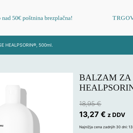
 nad 50€ poštnina brezplačna!
TRGO
SE HEALPSORIN®, 500ml.
BALZAM ZA
HEALPSORIN®
18,95
€
Izvirna
Trenut
13,27
€
z DDV
cena
cena
Najnižja cena zadnjih 30 dni:
13