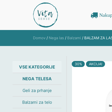
Nakup
Domov
/
Nega las
/
Balzami
/ BALZAM ZA LA
30%
AKCIJA!
VSE KATEGORIJE
NEGA TELESA
Geli za prhanje
Balzami za telo