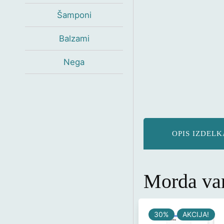
Šamponi
Balzami
Nega
OPIS IZDELK
Morda vam
30%
AKCIJA!