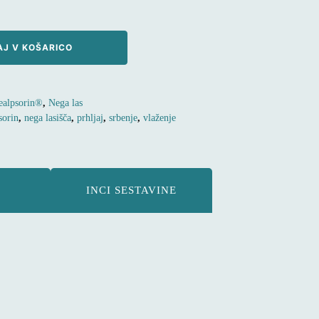
J V KOŠARICO
alpsorin®
,
Nega las
sorin
,
nega lasišča
,
prhljaj
,
srbenje
,
vlaženje
INCI SESTAVINE