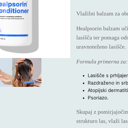
je
je:
bila:
13,27 €
Vlažilni balzam za ob
18,95 €.
Healpsorin balzam uči
lasišča ter pomaga odst
uravnoteženo lasišče.
Formula primerna za:
Lasišče s prhljaje
Razdraženo in srb
Atopijski dermatiti
Psoriazo.
Skupaj z pomirjajočim
strukturo las, vlaži la