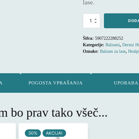
lase.
BALZAM
DODA
ZA
LASE
HEALPSORIN®,
Šifra:
5907222288252
500ml.
Kategorije:
Balzami
,
Dermz He
količina
Oznake:
Balzam za lase
,
Healp
A
POGOSTA VPRAŠANJA
UPORABA
 bo prav tako všeč...
30%
AKCIJA!