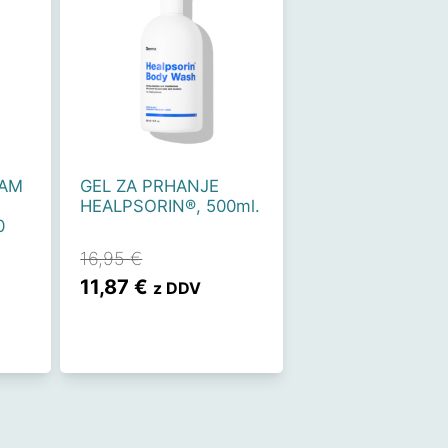
ZAM
GEL ZA PRHANJE
HEALPSORIN®, 500ml.
0
16,95
€
Izvirna
Trenutna
11,87
€
z DDV
cena
cena
a
je
je:
bila:
11,87 €.
16,95 €.