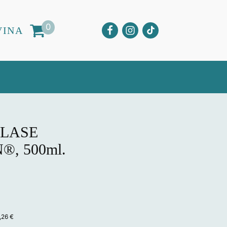
0
VINA
 LASE
, 500ml.
na
,26
€