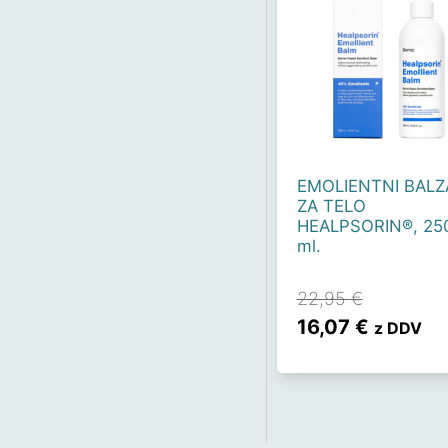
EMOLIENTNI BAL
ZA TELO
HEALPSORIN®, 25
ml.
22,95
€
Izvirna
Trenutn
16,07
€
z DDV
cena
cena
je
je:
bila:
16,07 €.