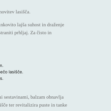
.
novitev lasišča.
nkovito lajša suhost in draženje
raniti prhljaj. Za čisto in
m.
ečo lasišče.
s.
i sestavinami, balzam obnavlja
sišče ter revitalizira puste in tanke